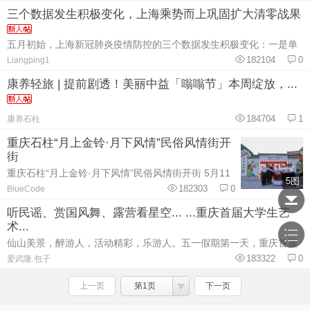
三个数据发生积极变化，上海乘势而上巩固扩大清零战果
五月初始，上海新冠肺炎疫情防控的三个数据发生积极变化：一是单
182104
0
Liangping1
康养轻旅 | 提前剧透！美丽中益「嗡嗡节」本周绽放，...
184704
1
康养石柱
重庆石柱“月上金铃·月下风情”民俗风情街开
街
重庆石柱“月上金铃·月下风情”民俗风情街开街 5月11
5图
日，重庆
182303
0
BlueCode
听民谣、赏国风舞、露营看星空... ...重庆首届大学生艺
术...
仙山美景，醉游人，活动精彩，乐游人。五一假期第一天，重庆首届
183322
0
爱武隆.包子
上一页
第1页
下一页