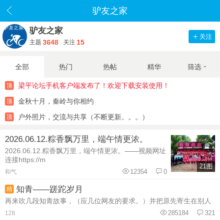
驴友之家
驴友之家
关注
3648
15
主题
关注
全部
热门
热帖
精华
筛选
梁平论坛手机客户端发布了！欢迎下载安装使用！
顶
金秋十月，秦岭与你相约
顶
户外照片，交流与共享（不断更新。。。）
顶
2026.06.12.粽香飘万里，端午情更浓。
2026.06.12.粽香飘万里，端午情更浓。——视频网址
连接https://m
21图
12354
0
和气
知青——蹉跎岁月
精
再来吹几段知青故事，（应几位网友的要求。）并把原先寄生在别人
285184
321
128