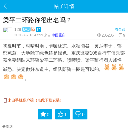
帖子详情
梁平二环路你很出名吗？
#
128
LV.0
1
看全部
2020-7-7 13:47:59 来自
中国重庆
205206
9
初夏时节，时晴时雨，乍暖还凉。水稻包谷，黄瓜李子，郁
郁葱葱。大地除了绿色还是绿色。重庆北碚108自行车俱乐部
慕名要组队来环骑梁平二环路。啧啧啧。梁平骑行圈人诚惶
诚恐。决定做好东道主。组队陪骑一圈是可以的。
。
来自手机客户端（点此下载安装）
0
1
0
分享到