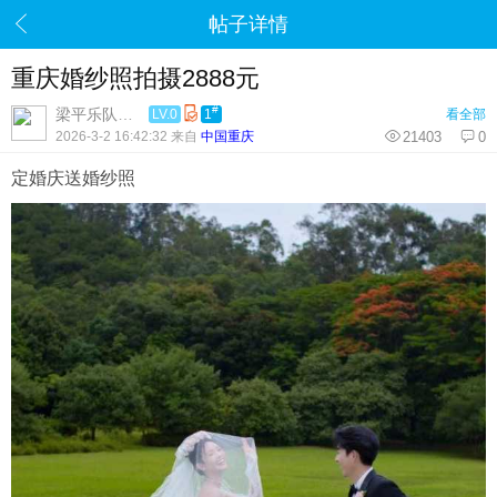
帖子详情
重庆婚纱照拍摄2888元
#
梁平乐队联系处
LV.0
1
看全部
2026-3-2 16:42:32 来自
中国重庆
21403
0
定婚庆送婚纱照