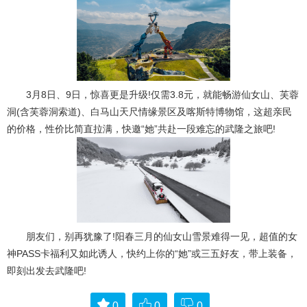
3月8日、9日，惊喜更是升级!仅需3.8元，就能畅游仙女山、芙蓉
洞(含芙蓉洞索道)、白马山天尺情缘景区及喀斯特博物馆，这超亲民
的价格，性价比简直拉满，快邀“她”共赴一段难忘的武隆之旅吧!
朋友们，别再犹豫了!阳春三月的仙女山雪景难得一见，超值的女
神PASS卡福利又如此诱人，快约上你的“她”或三五好友，带上装备，
即刻出发去武隆吧!
0
0
0