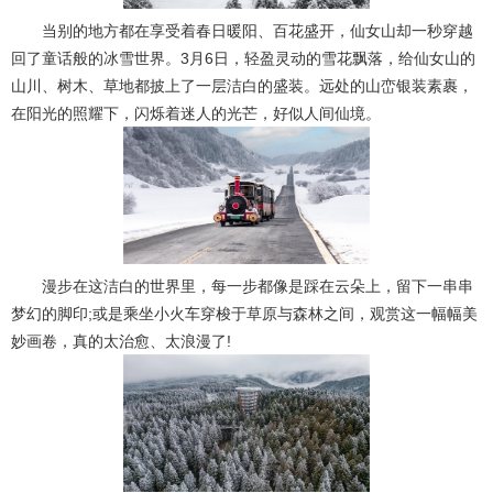
当别的地方都在享受着春日暖阳、百花盛开，仙女山却一秒穿越
回了童话般的冰雪世界。3月6日，轻盈灵动的雪花飘落，给仙女山的
山川、树木、草地都披上了一层洁白的盛装。远处的山峦银装素裹，
在阳光的照耀下，闪烁着迷人的光芒，好似人间仙境。
漫步在这洁白的世界里，每一步都像是踩在云朵上，留下一串串
梦幻的脚印;或是乘坐小火车穿梭于草原与森林之间，观赏这一幅幅美
妙画卷，真的太治愈、太浪漫了!