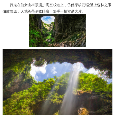
行走在仙女山树顶漫步高空栈道上，仿佛穿梭云端;登上森林之眼
俯瞰雪原，天地苍茫尽收眼底，随手一拍皆是大片。