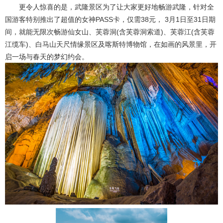
更令人惊喜的是，武隆景区为了让大家更好地畅游武隆，针对全
国游客特别推出了超值的女神PASS卡，仅需38元， 3月1日至31日期
间，就能无限次畅游仙女山、芙蓉洞(含芙蓉洞索道)、芙蓉江(含芙蓉
江缆车)、白马山天尺情缘景区及喀斯特博物馆，在如画的风景里，开
启一场与春天的梦幻约会。