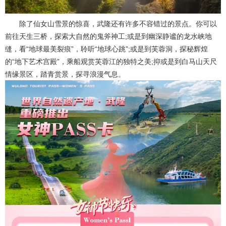
除了仙女山雪景的惊喜，武隆还有许多不容错过的景点。你可以
前往天生三桥，探索大自然的鬼斧神工;或是到幽深静谧的龙水峡地
缝，看“地球最美裂痕”，聆听“地球心跳”;或是到芙蓉洞，探秘辉煌
的“地下艺术宫殿”，乘船观赏芙蓉江的独特之美;抑或是到白马山天尺
情缘景区，踏青赏景，探寻浪漫气息。