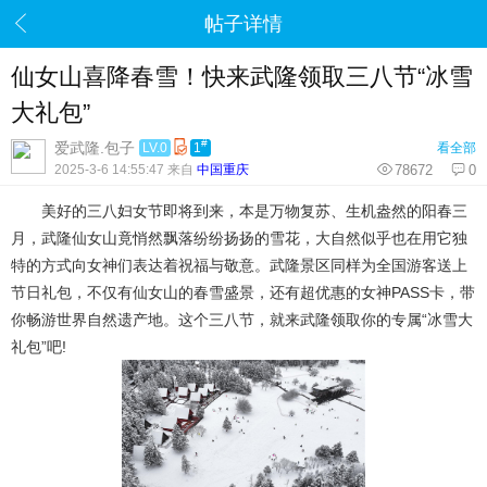
帖子详情
仙女山喜降春雪！快来武隆领取三八节“冰雪
大礼包”
#
爱武隆.包子
LV.0
1
看全部
2025-3-6 14:55:47 来自
中国重庆
78672
0
美好的三八妇女节即将到来，本是万物复苏、生机盎然的阳春三
月，武隆仙女山竟悄然飘落纷纷扬扬的雪花，大自然似乎也在用它独
特的方式向女神们表达着祝福与敬意。武隆景区同样为全国游客送上
节日礼包，不仅有仙女山的春雪盛景，还有超优惠的女神PASS卡，带
你畅游世界自然遗产地。这个三八节，就来武隆领取你的专属“冰雪大
礼包”吧!