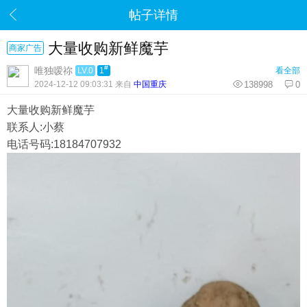
帖子详情
大量收购新鲜魔芋
商家广告
#
唯独嗳祢
LV.0
1
看全部
2024-12-12 09:03:31 来自
中国重庆
138998
0
大量收购新鲜魔芋
联系人:小蔡
电话号码:18184707932