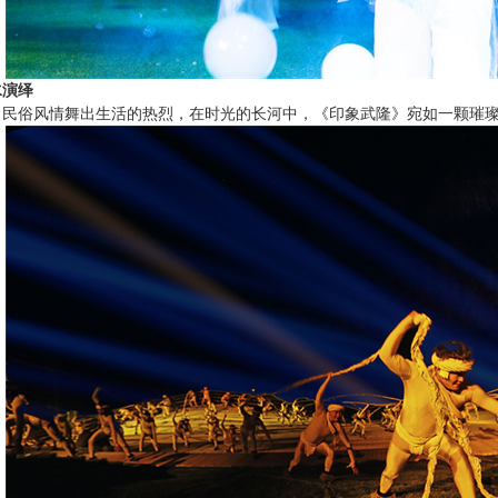
水演绎
俗风情舞出生活的热烈，在时光的长河中，《印象武隆》宛如一颗璀璨