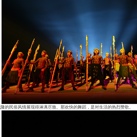
的民俗风情展现得淋漓尽致。那欢快的舞蹈，是对生活的热烈赞歌。