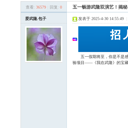
五一畅游武隆双演艺！揭秘
查看:
36579
|
回复:
0
梁
»
›
›
›
爱武隆.包子
发表于 2025-4-30 14:55:49
|
五一假期将至，你是不是感觉
验项目——《我在武隆》的宝
平
论