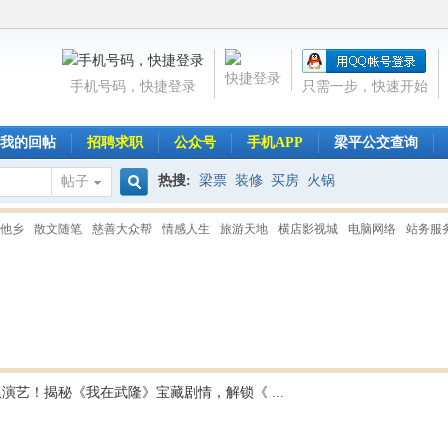
快捷登录
手机号码，快捷登录
只需一步，快速开始
我的回帖
招聘求职
公众号
手机APP
梁平公交查询
热搜:
梁票
装修
买房
火锅
帖子
搜
他乡
散文随笔
慈善大众帮
情感人生
旅游天地
横店影视城
电脑网络
站务服
索
演艺！揭秘《我在武隆》宝藏剧情，解锁《 ...