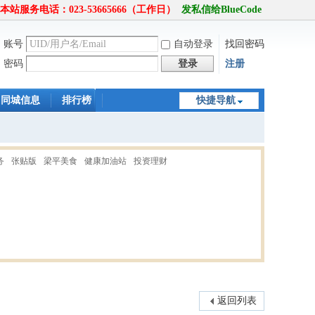
本站服务电话：023-53665666（工作日）
发私信给BlueCode
账号
自动登录
找回密码
密码
登录
注册
同城信息
排行榜
快捷导航
务
张贴版
梁平美食
健康加油站
投资理财
0
7
1
4
返回列表