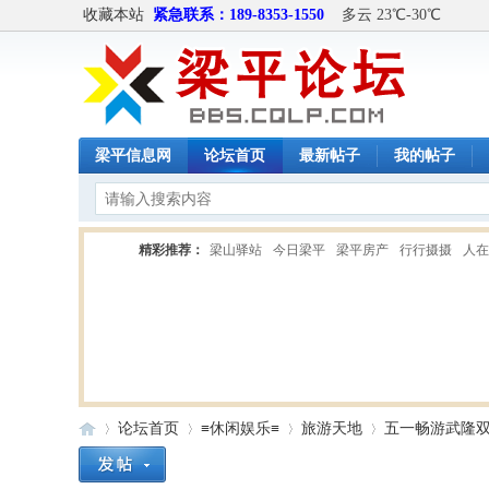
收藏本站
紧急联系：189-8353-1550
多云 23℃-30℃
梁平信息网
论坛首页
最新帖子
我的帖子
精彩推荐：
梁山驿站
今日梁平
梁平房产
行行摄摄
人在
车友部落
驴友之家
论坛首页
≡休闲娱乐≡
旅游天地
五一畅游武隆双