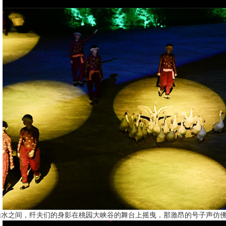
之间，纤夫们的身影在桃园大峡谷的舞台上摇曳，那激昂的号子声仿佛