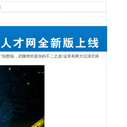
]
别愁啦，武隆绝对是你的不二之选!这里有两大沉浸式体
。