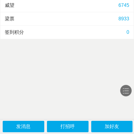
威望
6745
梁票
8933
签到积分
0
发消息
打招呼
加好友
论坛
版块
发帖
我的