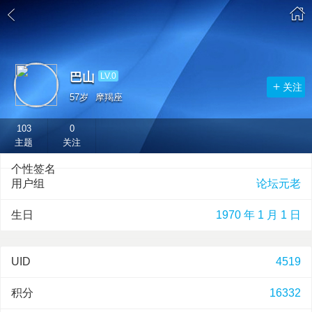
巴山
LV.0
关注
57岁
摩羯座
103
0
主题
关注
个性签名
用户组
论坛元老
生日
1970 年 1 月 1 日
UID
4519
积分
16332