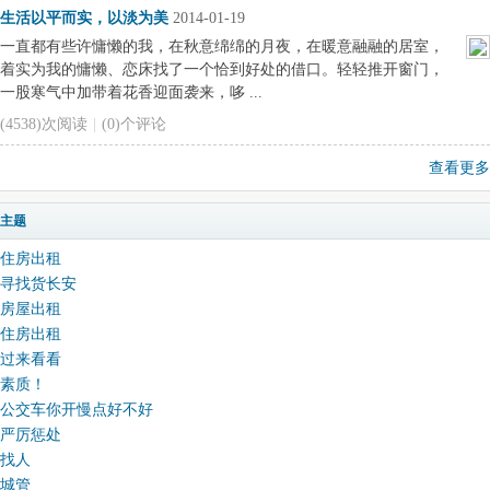
生活以平而实，以淡为美
2014-01-19
一直都有些许慵懒的我，在秋意绵绵的月夜，在暖意融融的居室，
着实为我的慵懒、恋床找了一个恰到好处的借口。轻轻推开窗门，
一股寒气中加带着花香迎面袭来，哆 ...
(4538)次阅读
|
(0)个评论
查看更多
主题
住房出租
寻找货长安
房屋出租
住房出租
过来看看
素质！
公交车你开慢点好不好
严厉惩处
找人
城管