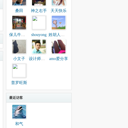
桑田
神之右手
天天快乐
保儿牛肉面
shouyong
姓胡人生HWZ
小文子
设计师芶炜
amo爱分享
普罗旺斯
最近访客
和气