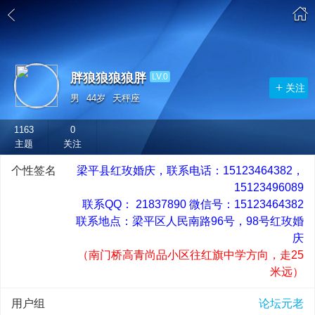
胖狼狼狼狼胖
LV.0
关注
男
44岁
天秤座
1163
0
主题
关注
个性签名
梁平县红玫婚庆，联系电话：15123464382，
15123496089
联系QQ： 21837890 微信号：15123464382
联系地点：梁平区人民南路96号，98号红玫婚
庆
（南门桥高青尚品小区往红旗中学方向，走25
米远）
用户组
论坛元老