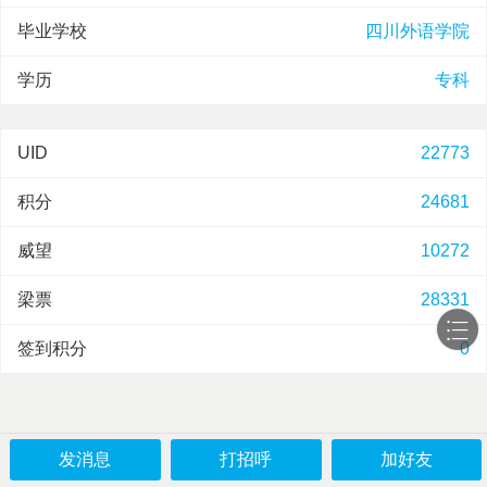
毕业学校
四川外语学院
学历
专科
UID
22773
积分
24681
威望
10272
梁票
28331
签到积分
0
发消息
打招呼
加好友
论坛
版块
发帖
我的