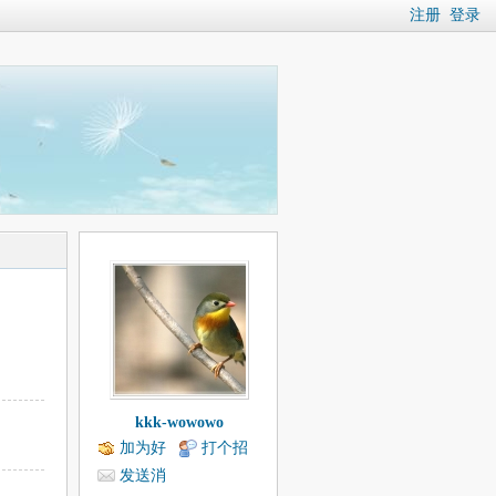
注册
登录
kkk-wowowo
加为好
打个招
友
呼
发送消